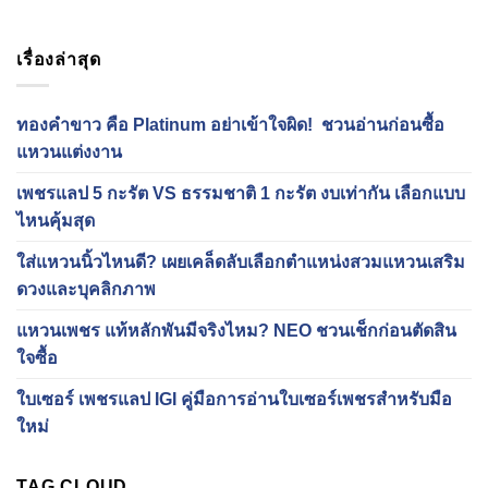
เรื่องล่าสุด
ทองคำขาว คือ Platinum อย่าเข้าใจผิด! ชวนอ่านก่อนซื้อ
แหวนแต่งงาน
เพชรแลป 5 กะรัต VS ธรรมชาติ 1 กะรัต งบเท่ากัน เลือกแบบ
ไหนคุ้มสุด
ใส่แหวนนิ้วไหนดี? เผยเคล็ดลับเลือกตำแหน่งสวมแหวนเสริม
ดวงและบุคลิกภาพ
แหวนเพชร แท้หลักพันมีจริงไหม? NEO ชวนเช็กก่อนตัดสิน
ใจซื้อ
ใบเซอร์ เพชรแลป IGI คู่มือการอ่านใบเซอร์เพชรสำหรับมือ
ใหม่
TAG CLOUD