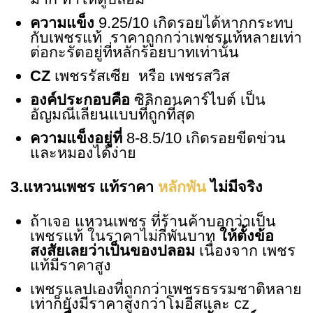
ความแข็ง
9.25/10 เกิดรอยได้หากกระทบ
กับเพชรแท้
ราคาถูกกว่าเพชรแท้หลายเท่า
ต่อกะรัตอยู่ที่หลักร้อยบาทเท่านั้น
CZ
เพชรรัสเซีย หรือ เพชรสวิส
องค์ประกอบคือ
ซิลิกอนคาร์ไบต์ เป็น
อัญมณีเลียนแบบที่ถูกที่สุด
ความแข็งอยู่ที่
8-8.5/10 เกิดรอยขีดข่วน
และหมองได้ง่าย
3.
แหวนเพชร
แท้ราคา
หลักพัน
ไม่มีจริง
ถ้าเจอ
แหวนเพชร
ที่ร้านค้าบอกว่าเป็น
เพชรแท้ ในราคาไม่กี่พันบาท
ให้ตั้งข้อ
สงสัยเลยว่าเป็นของปลอม
เนื่องจาก
เพชร
แท้มีราคาสูง
เพชรแลปเองที่ถูกกว่าเพชรธรรมชาติหลาย
เท่าก็ยังมีราคาสูงกว่าโมอีสและ cz