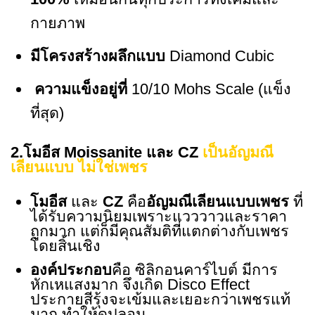
กายภาพ
มีโครงสร้างผลึกแบบ
Diamond Cubic
ความแข็งอยู่ที่
10/10 Mohs Scale (แข็ง
ที่สุด)
2.โมอีส Moissanite และ CZ
เป็นอัญมณี
เลียนแบบ ไม่ใช่เพชร
โมอีส
และ
CZ
คือ
อัญมณีเลียนแบบเพชร
ที่
ได้รับความนิยมเพราะแวววาวและราคา
ถูกมาก แต่ก็มีคุณสัมติที่แตกต่างกับเพชร
โดยสิ้นเชิง
องค์ประกอบ
คือ ซิลิกอนคาร์ไบต์ มีการ
หักเหแสงมาก จึงเกิด Disco Effect
ประกายสีรุ้งจะเข้มและเยอะกว่าเพชรแท้
มาก ทำให้ดูปลอม