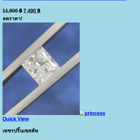
Original
Current
11,900
฿
7,490
฿
price
price
ลดราคา!
was:
is:
11,900 ฿.
7,490 ฿.
Quick View
เพชรปริ้นเซสคัท