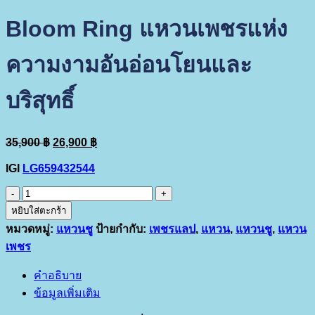
Bloom Ring แหวนเพชรแห่ง
ความงามอันอ่อนโยนและ
บริสุทธิ์
Original
Current
35,900
฿
26,900
฿
price
price
was:
is:
IGI
LG659432544
35,900 ฿.
26,900 ฿.
จำนวน
Bloom
หยิบใส่ตะกร้า
Ring
หมวดหมู่:
แหวนชู
ป้ายกำกับ:
เพชรแลป
,
แหวน
,
แหวนชู
,
แหวน
แหวน
เพชร
เพชร
แห่ง
คำอธิบาย
ความ
ข้อมูลเพิ่มเติม
งาม