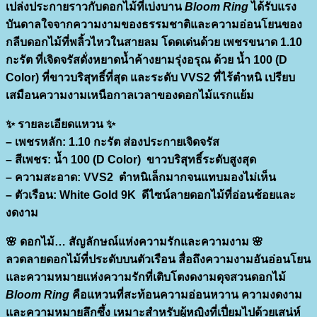
เปล่งประกายราวกับดอกไม้ที่เบ่งบาน
Bloom Ring
ได้รับแรง
อัน
บันดาลใจจากความงามของธรรมชาติและความอ่อนโยนของ
อ่อน
กลีบดอกไม้ที่พลิ้วไหวในสายลม โดดเด่นด้วย
เพชรขนาด 1.10
โยน
กะรัต
ที่เจิดจรัสดั่งหยาดน้ำค้างยามรุ่งอรุณ ด้วย
น้ำ 100 (D
และ
Color)
ที่ขาวบริสุทธิ์ที่สุด และระดับ
VVS2
ที่ไร้ตำหนิ เปรียบ
บริสุทธิ์
เสมือนความงามเหนือกาลเวลาของดอกไม้แรกแย้ม
ชิ้น
✨
รายละเอียดแหวน
✨
– เพชรหลัก:
1.10 กะรัต ส่องประกายเจิดจรัส
– สีเพชร:
น้ำ 100 (D Color) ขาวบริสุทธิ์ระดับสูงสุด
–
ความสะอาด:
VVS2 ตำหนิเล็กมากจนแทบมองไม่เห็น
–
ตัวเรือน:
White Gold 9K ดีไซน์ลายดอกไม้ที่อ่อนช้อยและ
งดงาม
🌸
ดอกไม้… สัญลักษณ์แห่งความรักและความงาม
🌸
ลวดลายดอกไม้ที่ประดับบนตัวเรือน สื่อถึงความงามอันอ่อนโยน
และความหมายแห่งความรักที่เติบโตงดงามดุจสวนดอกไม้
Bloom Ring
คือแหวนที่สะท้อนความอ่อนหวาน ความงดงาม
และความหมายลึกซึ้ง เหมาะสำหรับผู้หญิงที่เปี่ยมไปด้วยเสน่ห์