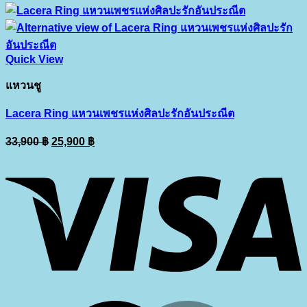
14,900 ฿.
8,490 ฿.
Quick View
แหวนชู
Lacera Ring แหวนเพชรแห่งศิลปะรักอันประณีต
Original
Current
33,900
฿
25,900
฿
price
price
V
was:
is:
33,900 ฿.
25,900 ฿.
M