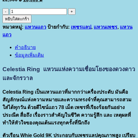
price
price
was:
is:
จำนวน
22,900 ฿.
16,900 ฿.
Celestia
หยิบใส่ตะกร้า
Ring
หมวดหมู่:
แหวนแถว
ป้ายกำกับ:
เพชรแลป
,
แหวนเพชร
,
แหวน
แหวน
แถว
แห่ง
ความ
คำอธิบาย
เชื่อม
ข้อมูลเพิ่มเติม
โยง
Celestia Ring แหวนแห่งความเชื่อมโยงของดวงดาว
ของ
ดวงดาว
และจักรวาล
และ
Celestia Ring
เป็นแหวนแถวที่มากกว่าเครื่องประดับ มันคือ
จักรวาล
สัญลักษณ์แห่งความหมายและความทรงจำที่คุณสามารถสวม
ชิ้น
ใส่ได้ทุกวัน ด้วยดีไซน์แถว 78 เม็ด เพชรที่เรียงร้อยกันอย่าง
ประณีต สื่อถึง เรื่องราวสำคัญในชีวิต ความรู้สึก และ เหตุผลที่
ทำให้หัวใจของคุณเต้นแรงทุกครั้งที่นึกถึง
ตัวเรือน Whie Gold 9K ประกอบกับเพชรแลปคุณภาพสูง เปรียบ