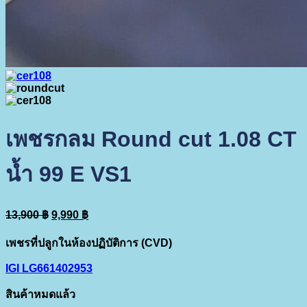
เพชรกลม Round cut 1.08 CT
น้ำ 99 E VS1
Original
Current
13,900
฿
9,990
฿
price
price
was:
is:
เพชรที่ปลูกในห้องปฏิบัติการ (CVD)
13,900 ฿.
9,990 ฿.
IGI LG661402953
สินค้าหมดแล้ว