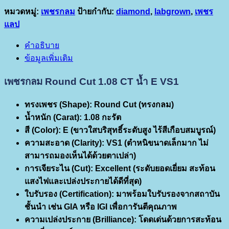
หมวดหมู่:
เพชรกลม
ป้ายกำกับ:
diamond
,
labgrown
,
เพชร
แลป
คำอธิบาย
ข้อมูลเพิ่มเติม
เพชรกลม Round Cut 1.08 CT น้ำ E VS1
ทรงเพชร (Shape):
Round Cut (ทรงกลม)
น้ำหนัก (Carat):
1.08 กะรัต
สี (Color):
E (ขาวใสบริสุทธิ์ระดับสูง ไร้สีเกือบสมบูรณ์)
ความสะอาด (Clarity):
VS1 (ตำหนิขนาดเล็กมาก ไม่
สามารถมองเห็นได้ด้วยตาเปล่า)
การเจียระไน (Cut):
Excellent (ระดับยอดเยี่ยม สะท้อน
แสงไฟและเปล่งประกายได้ดีที่สุด)
ใบรับรอง (Certification):
มาพร้อมใบรับรองจากสถาบัน
ชั้นนำ เช่น GIA หรือ IGI เพื่อการันตีคุณภาพ
ความเปล่งประกาย (Brilliance):
โดดเด่นด้วยการสะท้อน